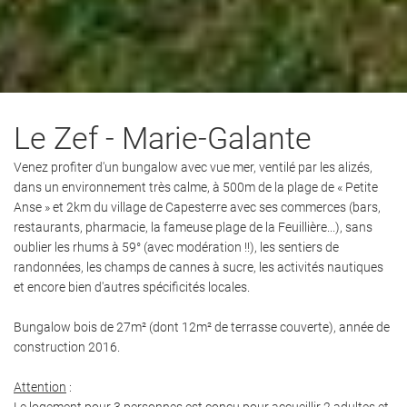
Le Zef
- Marie-Galante
Venez profiter d'un bungalow avec vue mer, ventilé par les alizés,
dans un environnement très calme, à 500m de la plage de « Petite
Anse » et 2km du village de Capesterre avec ses commerces (bars,
restaurants, pharmacie, la fameuse plage de la Feuillière...), sans
oublier les rhums à 59° (avec modération !!), les sentiers de
randonnées, les champs de cannes à sucre, les activités nautiques
et encore bien d'autres spécificités locales.
Bungalow bois de 27m² (dont 12m² de terrasse couverte), année de
construction 2016.
Attention
:
Le logement pour 3 personnes est conçu pour accueillir 2 adultes et