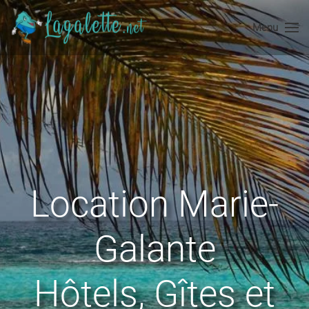
Menu
Accéder au contenu principal
Location Marie-
Galante
Hôtels, Gîtes et