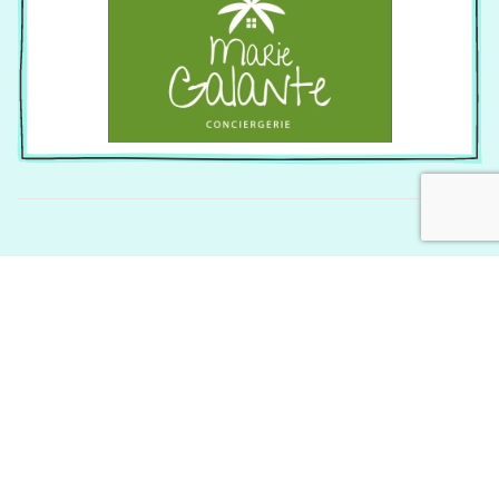
Mentions Légales
Ecrire au webmaster
Copyright Lagalette.net portail de Marie-Galante - Réalisation