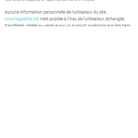
Aucune information personnelle de l'utilisateur du site
www.lagalette.net
n'est publiée à l'insu de l'utilisateur, échangée,
transférée, cédée ou vendue sur un support quelconque à des tiers.
Seule l'hypothèse du rachat de Diaphragme.net et de ses droits
permettrait la transmission des dites informations à l'éventuel
acquéreur qui serait à son tour tenu de la même obligation de
conservation et de modification des données vis à vis de l'utilisateur
du site
www.lagalette.net
.
Le site susnommé est déclaré à la CNIL sous le numéro
1790136 v
0
.
Les bases de données sont protégées par les dispositions de la loi
du 1er juillet 1998 transposant la directive 96/9 du 11 mars 1996
relative à la protection juridique des bases de données.
8. Liens hypertextes et cookies.