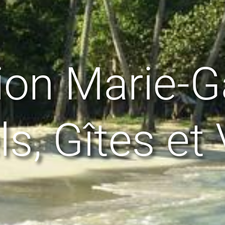
ion Marie-G
s, Gîtes et 