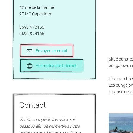
42 rue de la marine
97140 Capesterre
0590-973155
0590-974165
Envoyer un email
Situé dans le
Voir notre site Internet
bungalows co
Les chambres 
Les bungalows
Les piscines 
Contact
Veuillez remplir le formulaire ci-
dessous afin de permettre à notre
partenaire de répondre au mieux à