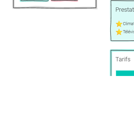
Presta
Clima
Télévi
Tarifs
Ap
Appa