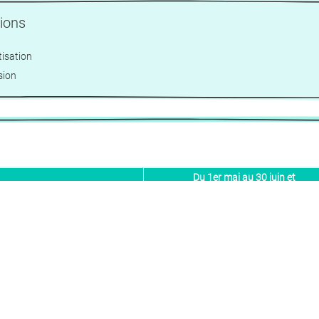
tions
tisation
sion
Du 1er mai au 30 juin et
Prix par nuit
du 1er septembre au 14 décembre
(basse saison)
Chambres 2 personnes
50 €
Chambre 4 personnes
70 €
partements 5 personnes
110 €
rtements 7 et 8 personnes
140 €
Bungalows 2 personnes
60 €