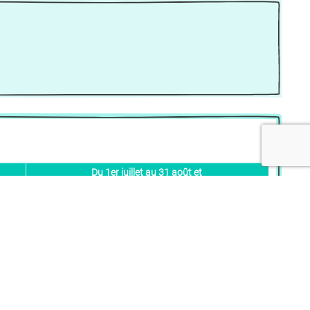
Du 1er juillet au 31 août et
du 15 décembre au 30 avril et la pentecôte
(haute saison)
55 €
75 €
120 €
150 €
70 €