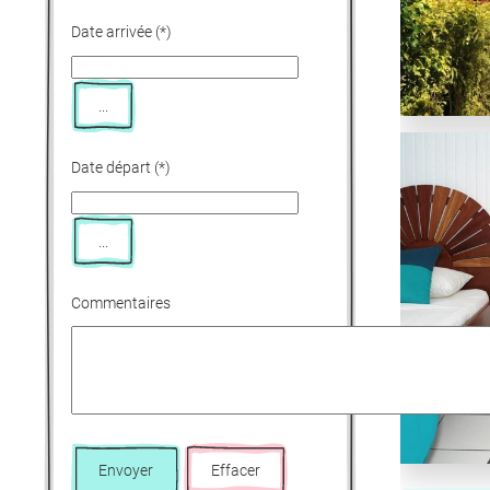
Date arrivée
(*)
...
Date départ
(*)
...
Commentaires
Envoyer
Effacer