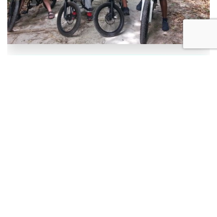
Tarifs & Parcours
Parcours
Prix
Descriptif
Avec cette balade, partez à la
découverte des superbes paysages
Saint Louis
20 €
et plages de la baie de Saint Louis,
découverte
petit bourg de pêcheurs situé au
nord ouest de l'île.
Randonnée demi-journée. Partez
pour une randonnée matinale à la
découverte des savoir faire
traditionnels de Marie Galante.
Saint Louis
En passant par les sirops de
artisanal
39 €